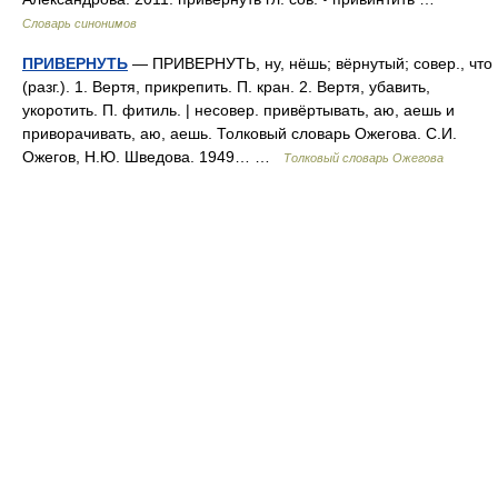
Словарь синонимов
ПРИВЕРНУТЬ
— ПРИВЕРНУТЬ, ну, нёшь; вёрнутый; совер., что
(разг.). 1. Вертя, прикрепить. П. кран. 2. Вертя, убавить,
укоротить. П. фитиль. | несовер. привёртывать, аю, аешь и
приворачивать, аю, аешь. Толковый словарь Ожегова. С.И.
Ожегов, Н.Ю. Шведова. 1949… …
Толковый словарь Ожегова