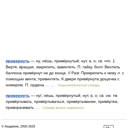
привернуть
— ну, нёшь; привёрнутый; нут, а, о; св. что. 1.
Вертя, вращая, закрепить, завинтить. П. гайку, болт. Вентиль
баллона привёрнут не до конца. // Разг. Прикрепить к чему л. с
помощью винта; привинтить. К двери привёрнута дощечка с
номером. П. ордена.… …
Энциклопедический словарь
привернуть
— ну/, нёшь; привёрнутый; нут, а, о; св. см. тж.
привёртывать, привёртываться, привёртывание, привёртка,
приворачивать …
Словарь многих выражений
© Академик, 2000-2026