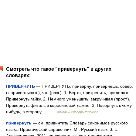
Смотреть что такое "привернуть" в других
словарях:
ПРИВЕРНУТЬ
— ПРИВЕРНУТЬ, приверну, привернёшь, совер.
(к привертывать), что (разг.). 1. Вертя, прикрепить, приделать.
Привернуть гайку. 2. Немного уменьшить, закручивая (прост.).
Привернуть фитиль в керосиновой лампе. 3. Повернуть к чему
нибудь, в сторону… …
Толковый словарь Ушакова
привернуть
— см. привинтить Словарь синонимов русского
языка. Практический справочник. М.: Русский язык. З. Е.
Александрова. 2011. привернуть гл. сов. • привинтить …