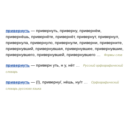
привернуть
— привернуть, приверну, привернём,
привернёшь, привернёте, привернёт, привернут, привернул,
привернула, привернуло, привернули, приверни, приверните,
привернувший, привернувшая, привернувшее, привернувшие,
привернувшего, привернувшей, привернувшего …
Формы слов
привернуть
— приверн уть, н у, нёт …
Русский орфографический
словарь
привернуть
— (I), приверну/, нёшь, ну/т …
Орфографический
словарь русского языка